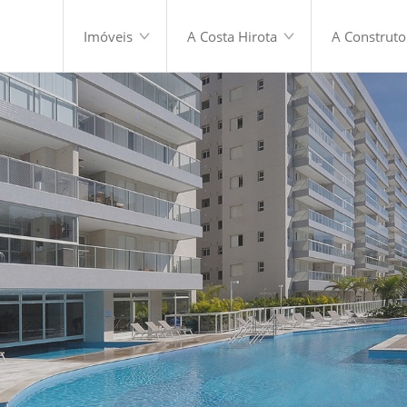
Imóveis
A Costa Hirota
A Construto