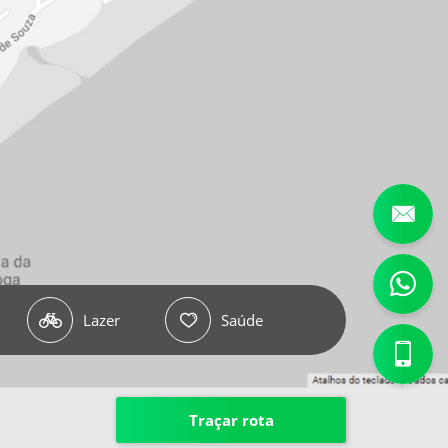
Entre
em
11
Lazer
Saúde
Contato
5081-
Ligamos
9999
para
Traçar rota